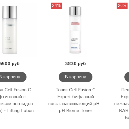
24%
20%
5500 руб
3830 руб
В корзину
В корзину
н Cell Fusion C
Тоник Cell Fusion C
Пен
фтинговый с
Expert бифазный
Exp
ексом пептидов
восстанавливающий pH -
нежная
) - Lifting Lotion
pH Biome Toner
BAR
B