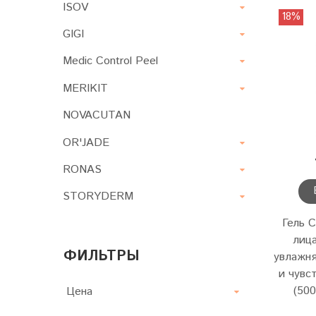
ISOV
18%
GIGI
Medic Control Peel
MERIKIT
NOVACUTAN
OR'JADE
RONAS
STORYDERM
Гель C
лиц
ФИЛЬТРЫ
увлажн
и чувс
(500
Цена