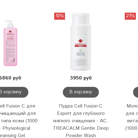
10%
21%
6860 руб
3950 руб
В корзину
В корзину
ell Fusion C для
Пудра Cell Fusion C
Моло
очищающий для
Expert для глубокого
для 
 типа кожи (1000
мягкого очищения - AC.
вита
- Physiological
TREACALM Gentle Deep
(1000
leansing Gel
Powder Wash