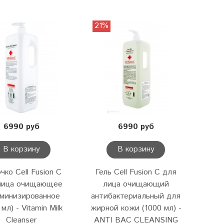
21%
6990 руб
6990 руб
В корзину
В корзину
чко Cell Fusion C
Гель Cell Fusion C для
лица очищающее
лица очищающий
минизированное
антибактериальный для
 мл) - Vitamin Milk
жирной кожи (1000 мл) -
Cleanser
ANTI BAC CLEANSING