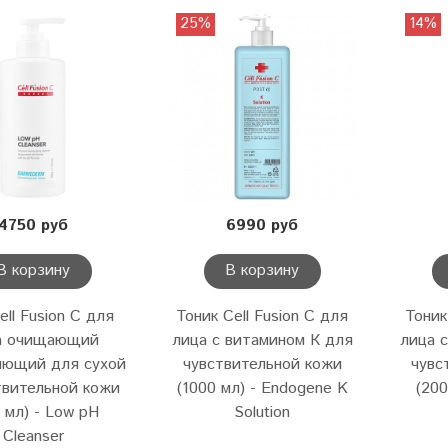
25%
14%
4750 руб
6990 руб
В корзину
В корзину
ell Fusion C для
Тоник Cell Fusion C для
Тоник
а очищающий
лица с витамином К для
лица 
яющий для сухой
чувствительной кожи
чувс
твительной кожи
(1000 мл) - Endogene K
(200
 мл) - Low pH
Solution
Cleanser