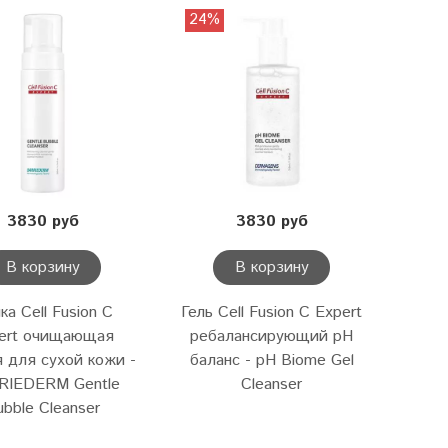
24%
3830 руб
3830 руб
В корзину
В корзину
ка Cell Fusion C
Гель Cell Fusion C Expert
ert очищающая
ребалансирующий pH
 для сухой кожи -
баланс - pH Biome Gel
RIEDERM Gentle
Cleanser
ubble Cleanser