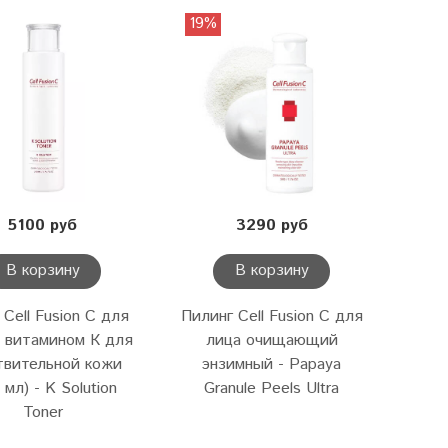
19%
5100 руб
3290 руб
В корзину
В корзину
 Cell Fusion C для
Пилинг Cell Fusion C для
с витамином К для
лица очищающий
твительной кожи
энзимный - Papaya
 мл) - K Solution
Granule Peels Ultra
Toner