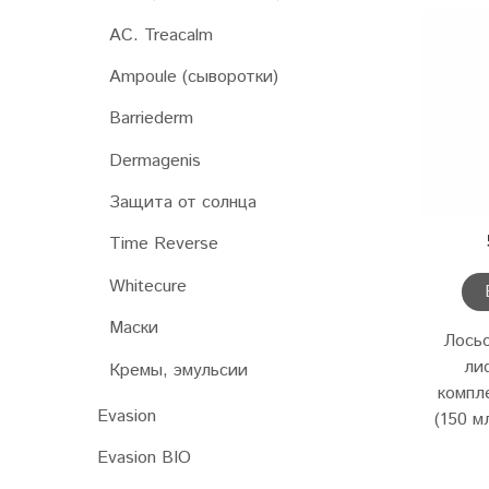
AC. Treacalm
Ampoule (сыворотки)
Barriederm
Dermagenis
Защита от солнца
Time Reverse
Whitecure
Маски
Лосьо
ли
Кремы, эмульсии
компл
Evasion
(150 мл
Evasion BIO