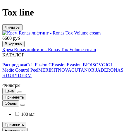
Tox line
Фильтры
6600 руб
В корзину
Крем Ronas лифтинг - Ronas Tox Volume cream
КАТАЛОГ
Распродажа
Cell Fusion C
Evasion
Evasion BIO
ISOV
GIGI
Medic Control Peel
MERIKIT
NOVACUTAN
OR'JADE
RONAS
STORYDERM
Фильтры
Цена
Применить
Объем
100 мл
Применить
Назначение