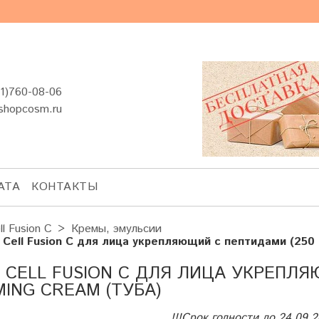
1)760-08-06
shopcosm.ru
АТА
КОНТАКТЫ
ll Fusion C
Кремы, эмульсии
 Cell Fusion C для лица укрепляющий с пептидами (250 м
 CELL FUSION C ДЛЯ ЛИЦА УКРЕПЛЯ
RMING CREAM (ТУБА)
!!!Срок годности до 24.09.