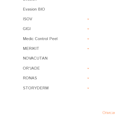
Evasion BIO
ISOV
GIGI
Medic Control Peel
MERIKIT
NOVACUTAN
OR'JADE
RONAS
STORYDERM
Описа