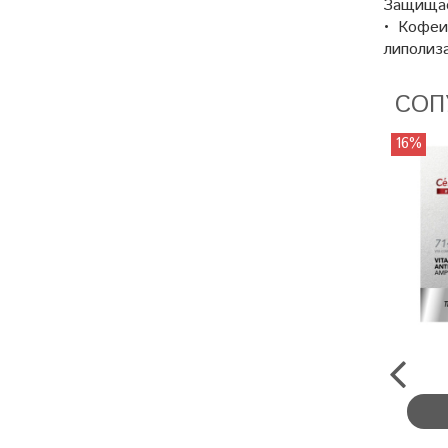
Защищае
• Кофеи
липолиз
СОП
16%