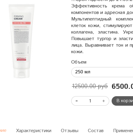
Эффективность крема об
компонентов и адресная до
Мультипептидный комплек
клеток кожи, стимулируют
коллагена, эластина. Ук
Повышает тургор и эласти
лица. Выравнивает тон и 
кожи.
Объем
6500.
12500.00 руб
В корз
ние
Характеристики
Отзывы
Состав
Примене