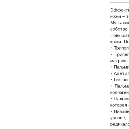
Эффекти
кожи – 
Мультип
собстве
Повышае
кожи. П
• Трипеп
• Трипе
матрикса
• Пальм
• Ацети
• Гексап
• Пальм
коллаген
• Пальм
которая
• Ниаци
уровне,
радикал