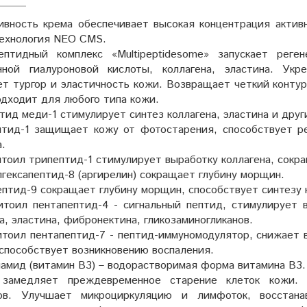
вность крема обеспечивает высокая концентрация активн
технология NEO CMS.
ептидный комплекс «Multipeptidesome» запускает реге
нной гиалуроновой кислоты, коллагена, эластина. Ук
т тургор и эластичность кожи. Возвращает четкий контур
одходит для любого типа кожи.
тид меди-1 стимулирует синтез коллагена, эластина и друг
птид-1 защищает кожу от фотостарения, способствует ре
.
итоил трипептид-1 стимулирует выработку коллагена, сок
лгексапептид-8 (аргирелин) сокращает глубину морщин.
ептид-9 сокращает глубину морщин, способствует синтезу кол
итоил пентапептид-4 - сигнальный пептид, стимулирует 
а, эластина, фибронектина, гликозаминогликанов.
итоил пентапептид-7 - пептид-иммуномодулятор, снижает в
 способствует возникновению воспаления.
намид (витамин B3) – водорастворимая форма витамина В3.
 замедляет преждевременное старение клеток кожи. 
ов. Улучшает микроциркуляцию и лимфоток, восстана