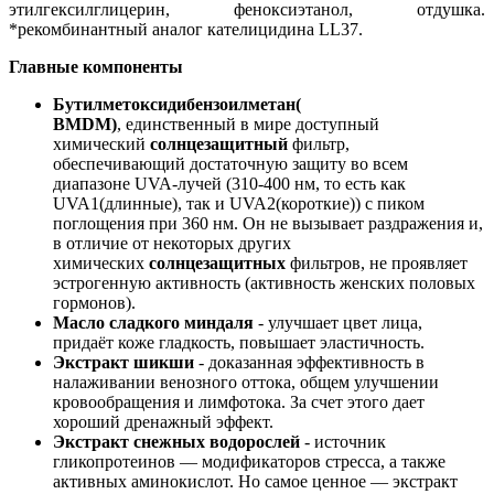
этилгексилглицерин, феноксиэтанол, отдушка.
*рекомбинантный аналог кателицидина LL37.
Главные компоненты
Бутилметоксидибензоилметан(
BMDM)
, единственный в мире доступный
химический
солнцезащитный
фильтр,
обеспечивающий достаточную защиту во всем
диапазоне UVA-лучей (310-400 нм, то есть как
UVA1(длинные), так и UVA2(короткие)) с пиком
поглощения при 360 нм. Он не вызывает раздражения и,
в отличие от некоторых других
химических
солнцезащитных
фильтров, не проявляет
эстрогенную активность (активность женских половых
гормонов).
Масло сладкого миндаля
- улучшает цвет лица,
придаёт коже гладкость, повышает эластичность.
Экстракт шикши
- доказанная эффективность в
налаживании венозного оттока, общем улучшении
кровообращения и лимфотока. За счет этого дает
хороший дренажный эффект.
Экстракт снежных водорослей
- источник
гликопротеинов — модификаторов стресса, а также
активных аминокислот. Но самое ценное — экстракт