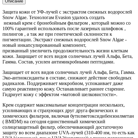
Описание
Защита кожи от УФ-лучей с экстрактом снежных водорослей
Snow Algae. Технологам Evasion удалось создать
нежный крем с бронебойным фильтром , который можно со
100% гарантией использовать после лазерных шлифовок ,
пилингов , а так же при генетической склонности к
пигментации. Экстракт снежных водорослей Snow Algae -
новый инкапсулированный компонент,
призванный увеличить продолжительность жизни клеткам
кожи. Защищает от всех видов солнечных лучей Альфа, Бета,
Гамма. Состав, усилен антимикробными пептидами.
Защищает от всех видов солнечных лучей Альфа, Бета, Гамма.
Эко-антиоксиданты в составе, снижают действие свободных
радикалов. Поддерживает микробиом, успокаивает даже
самую реактивную кожу. Останавливает раннее старение.
Гидриует кожу с эффектом «матовой шелковистости».
Крем содержит максимальные концентрации нескольких,
усиливающих и страхующих друг друга физических и
химических фильтров, включая бутилметоксидибензоилметан
( BMDM) на сегодня единственный химический
солнцезащитный фильтр, обеспечивающий достаточную
защиту во всем диапазоне UVA-лучей (310-400 нм, то есть как