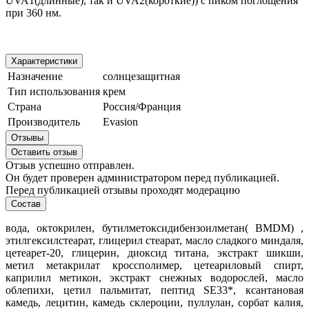
UVA1(длинные), так и UVA2(короткие)) с пиком поглощения
при 360 нм.
Характеристики
Назначение
солнцезащитная
Тип использования
крем
Страна
Россия/Франция
Производитель
Evasion
Отзывы
Оставить отзыв
Отзыв успешно отправлен.
Он будет проверен администратором перед публикацией.
Перед публикацией отзывы проходят модерацию
Состав
вода, октокрилен, бутилметоксидибензоилметан( BMDM) ,
этилгексилстеарат, глицерил стеарат, масло сладкого миндаля,
цетеарет-20, глицерин, диоксид титана, экстракт шикши,
метил метакрилат кроссполимер, цетеариловый спирт,
каприлил метикон, экстракт снежных водорослей, масло
облепихи, цетил пальмитат, пептид SE33*, ксантановая
камедь, лецитин, камедь склероции, пуллулан, сорбат калия,