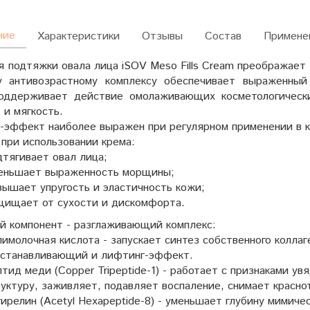
ние
Характеристики
Отзывы
Состав
Примене
я подтяжки овала лица iSOV Meso Fills Cream преображает
 антивозрастному комплексу обеспечивает выраженны
оддерживает действие омолаживающих косметологически
 и мягкость.
-эффект наиболее выражен при регулярном применении в к
при использовании крема:
тягивает овал лица;
еньшает выраженность морщины;
ышает упругость и эластичность кожи;
щищает от сухости и дискомфорта.
й компонент - разглаживающий комплекс:
имолочная кислота - запускает синтез собственного колла
сстанавливающий и лифтинг-эффект.
тид меди (Copper Tripeptide-1) - работает с признаками у
уктуру, заживляет, подавляет воспаление, снимает красно
ирелин (Acetyl Hexapeptide-8) - уменьшает глубину мимич