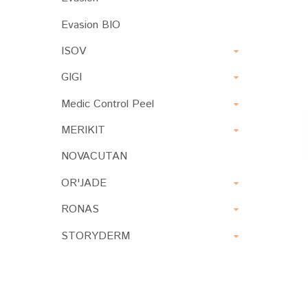
Evasion BIO
ISOV
GIGI
Medic Control Peel
MERIKIT
NOVACUTAN
OR'JADE
RONAS
STORYDERM