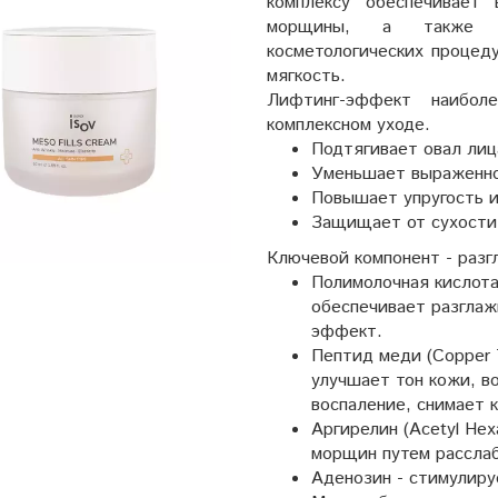
комплексу обеспечивает
морщины, а также п
косметологических процед
мягкость.
Лифтинг-эффект наибол
комплексном уходе.
Подтягивает овал лиц
Уменьшает выраженн
Повышает упругость и
Защищает от сухости
Ключевой компонент - раз
Полимолочная кислота 
обеспечивает разгла
эффект.
Пептид меди (Copper T
улучшает тон кожи, в
воспаление, снимает 
Аргирелин (Acetyl Hex
морщин путем рассла
Аденозин - стимулиру