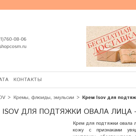
1)760-08-06
shopcosm.ru
АТА
КОНТАКТЫ
OV
Кремы, флюиды, эмульсии
Крем Isov для подтя
 ISOV ДЛЯ ПОДТЯЖКИ ОВАЛА ЛИЦА -
Крем для подтяжки овала л
кожу с признаками увя