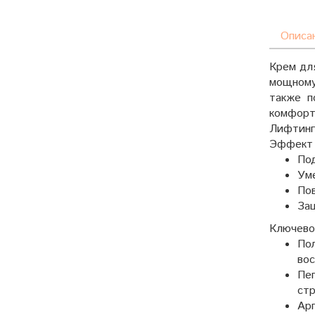
Описа
Крем дл
мощному
также п
комфорт
Лифтинг
Эффект 
Под
Ум
Пов
За
Ключево
Пол
во
Пеп
стр
Арг