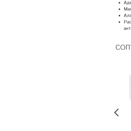
Аде
Мас
Алл
Рас
ант
СОП