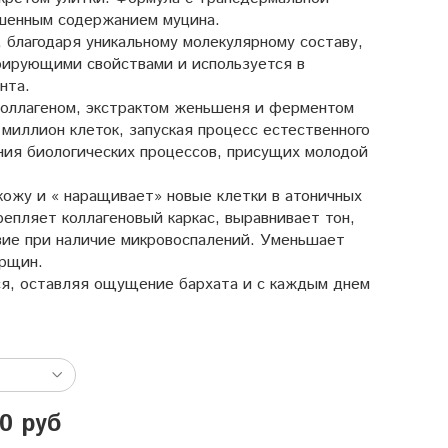
шенным содержанием муцина.
, благодаря уникальному молекулярному составу,
ирующими свойствами и используется в
нта.
коллагеном, экстрактом женьшеня и ферментом
 миллион клеток, запуская процесс естественного
ния биологических процессов, присущих молодой
ожу и « наращивает» новые клетки в атоничных
крепляет коллагеновый каркас, выравнивает тон,
вие при наличие микровоспалений. Уменьшает
орщин.
ся, оставляя ощущение бархата и с каждым днем
0 руб