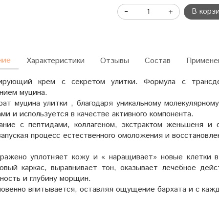
В корз
ние
Характеристики
Отзывы
Состав
Примене
рирующий крем с секретом улитки. Формула с трансд
нием муцина.
рат муцина улитки , благодаря уникальному молекулярно
ми и используется в качестве активного компонента.
ание с пептидами, коллагеном, экстрактом женьшеня и 
 запуская процесс естественного омоложения и восстановл
ражено уплотняет кожу и « наращивает» новые клетки в 
новый каркас, выравнивает тон, оказывает лечебное дей
ность и глубину морщин.
новенно впитывается, оставляя ощущение бархата и с каж