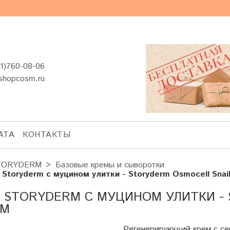
1)760-08-06
shopcosm.ru
АТА
КОНТАКТЫ
TORYDERM
Базовые кремы и сыворотки
 Storyderm с муцином улитки - Storyderm Osmocell Snai
 STORYDERM С МУЦИНОМ УЛИТКИ - 
AM
Регенерирующий крем с се