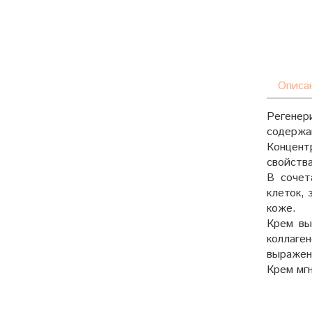
Описа
Регене
содержа
Концент
свойства
В сочет
клеток,
коже.
Крем вы
коллаге
выражен
Крем мг