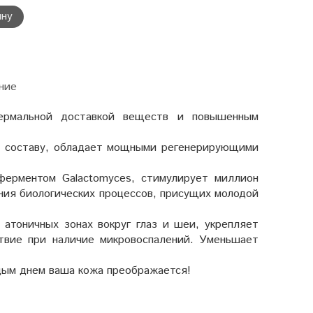
ину
ние
ермальной доставкой веществ и повышенным
му составу, обладает мощными регенерирующими
ферментом Galactomyces, стимулирует миллион
ения биологических процессов, присущих молодой
атоничных зонах вокруг глаз и шеи, укрепляет
ствие при наличие микровоспалений. Уменьшает
дым днем ваша кожа преображается!