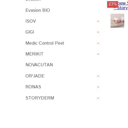
23%
Evasion BIO
ISOV
GIGI
Medic Control Peel
MERIKIT
NOVACUTAN
OR'JADE
RONAS
STORYDERM