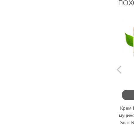
ПОХ
Крем 
муцино
Snail 