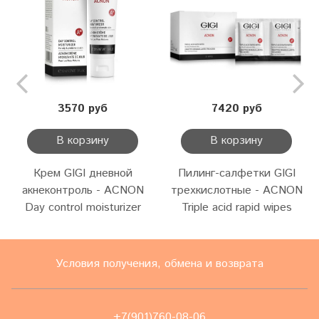
3570 руб
7420 руб
В корзину
В корзину
Крем GIGI дневной
Пилинг-салфетки GIGI
акнеконтроль - ACNON
трехкислотные - ACNON
Day control moisturizer
Triple acid rapid wipes
Условия получения, обмена и возврата
+7(901)760-08-06