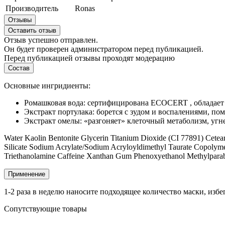
Производитель
Ronas
Отзывы
Оставить отзыв
Отзыв успешно отправлен.
Он будет проверен администратором перед публикацией.
Перед публикацией отзывы проходят модерацию
Состав
Основные ингридиенты:
Ромашковая вода: сертифицирована ECOCERT , обладает
Экстракт портулака: борется с зудом и воспалениями, по
Экстракт омелы: «разгоняет» клеточный метаболизм, угн
Water Kaolin Bentonite Glycerin Titanium Dioxide (CI 77891) Cete
Silicate Sodium Acrylate/Sodium Acryloyldimethyl Taurate Copolymer
Triethanolamine Caffeine Xanthan Gum Phenoxyethanol Methylpara
Применение
1-2 раза в неделю наносите подходящее количество маски, избег
Сопутствующие товары