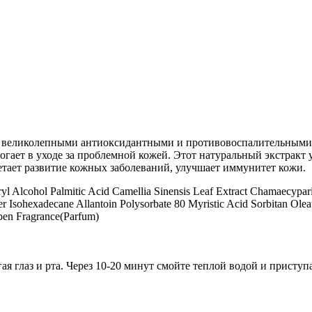
 великолепными антиоксидантными и противовоспалительными 
могает в уходе за проблемной кожей. Этот натуральный экстракт 
етает развитие кожных заболеваний, улучшает иммунитет кожи.
aryl Alcohol Palmitic Acid Camellia Sinensis Leaf Extract Chamaecyp
 Isohexadecane Allantoin Polysorbate 80 Myristic Acid Sorbitan Olea
ben Fragrance(Parfum)
ая глаз и рта. Через 10-20 минут смойте теплой водой и приступа