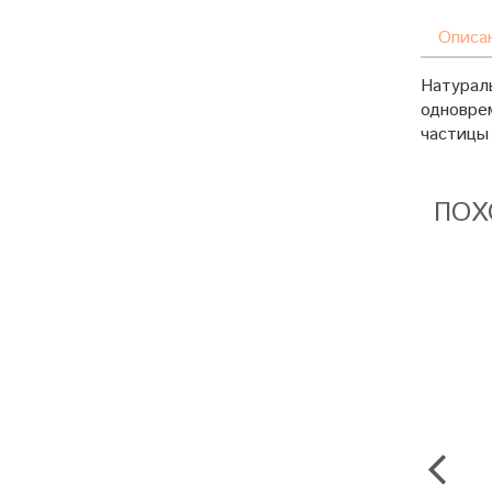
Описа
Натураль
одновре
частицы 
ПОХ