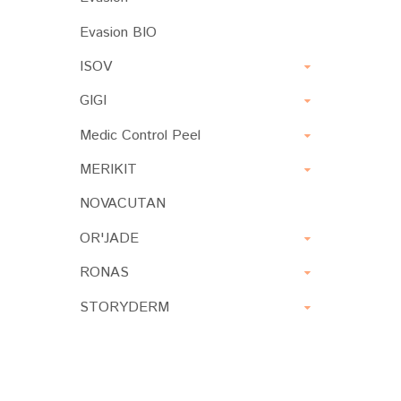
Evasion BIO
ISOV
GIGI
Medic Control Peel
MERIKIT
NOVACUTAN
OR'JADE
RONAS
STORYDERM