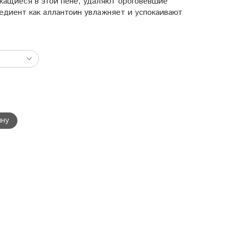
жащиеся в этой пене, удаляют ороговевшие
редиент как аллантоин увлажняет и успокаивают
ину