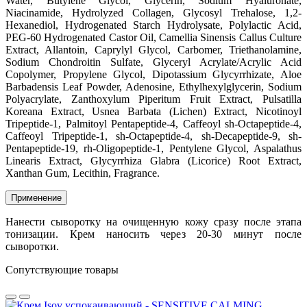
Water, Butylene Glycol, Glycerin, Sodium Hyaluronate,
Niacinamide, Hydrolyzed Collagen, Glycosyl Trehalose, 1,2-
Hexanediol, Hydrogenated Starch Hydrolysate, Polylactic Acid,
PEG-60 Hydrogenated Castor Oil, Camellia Sinensis Callus Culture
Extract, Allantoin, Caprylyl Glycol, Carbomer, Triethanolamine,
Sodium Chondroitin Sulfate, Glyceryl Acrylate/Acrylic Acid
Copolymer, Propylene Glycol, Dipotassium Glycyrrhizate, Aloe
Barbadensis Leaf Powder, Adenosine, Ethylhexylglycerin, Sodium
Polyacrylate, Zanthoxylum Piperitum Fruit Extract, Pulsatilla
Koreana Extract, Usnea Barbata (Lichen) Extract, Nicotinoyl
Tripeptide-1, Palmitoyl Pentapeptide-4, Caffeoyl sh-Octapeptide-4,
Caffeoyl Tripeptide-1, sh-Octapeptide-4, sh-Decapeptide-9, sh-
Pentapeptide-19, rh-Oligopeptide-1, Pentylene Glycol, Aspalathus
Linearis Extract, Glycyrrhiza Glabra (Licorice) Root Extract,
Xanthan Gum, Lecithin, Fragrance.
Применение
Нанести сыворотку на очищенную кожу сразу после этапа
тонизации. Крем наносить через 20-30 минут после
сыворотки.
Сопутствующие товары