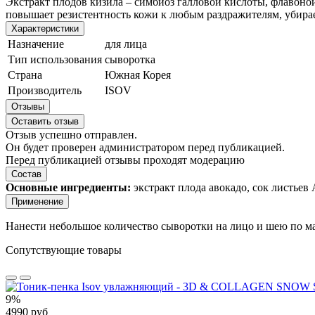
Экстракт плодов кизила – симбиоз галловой кислоты, флавон
повышает резистентность кожи к любым раздражителям, убирае
Характеристики
Назначение
для лица
Тип использования
сыворотка
Страна
Южная Корея
Производитель
ISOV
Отзывы
Оставить отзыв
Отзыв успешно отправлен.
Он будет проверен администратором перед публикацией.
Перед публикацией отзывы проходят модерацию
Состав
Основные ингредиенты:
экстракт плода авокадо, сок листьев 
Применение
Нанести небольшое количество сыворотки на лицо и шею по 
Сопутствующие товары
9%
4990 руб