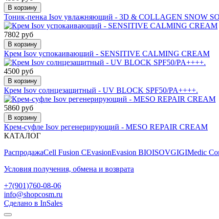
В корзину
Тоник-пенка Isov увлажняющий - 3D & COLLAGEN SNOW 
7802 руб
В корзину
Крем Isov успокаивающий - SENSITIVE CALMING CREAM
4500 руб
В корзину
Крем Isov солнцезащитный - UV BLOCK SPF50/PA++++.
5860 руб
В корзину
Крем-суфле Isov регенерирующий - MESO REPAIR CREAM
КАТАЛОГ
Распродажа
Cell Fusion C
Evasion
Evasion BIO
ISOV
GIGI
Medic Con
Условия получения, обмена и возврата
+7(901)760-08-06
info@shopcosm.ru
Сделано в InSales