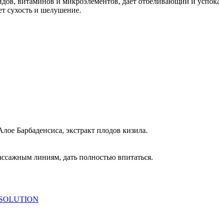
оидов, витаминов и микроэлементов, дает отбеливающий и успо
т сухость и шелушение.
Алое Барбаденсиса, экстракт плодов кизила.
массажным линиям
, дать полностью впитаться.