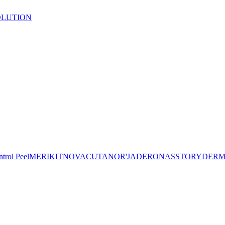
SOLUTION
trol Peel
MERIKIT
NOVACUTAN
OR'JADE
RONAS
STORYDER