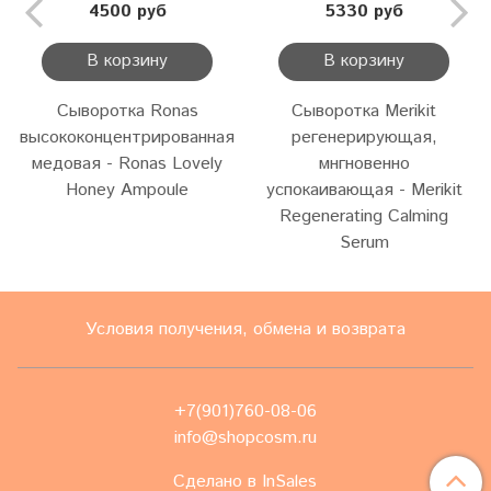
4500 руб
5330 руб
В корзину
В корзину
Сыворотка Ronas
Сыворотка Merikit
высококонцентрированная
регенерирующая,
медовая - Ronas Lovely
мнгновенно
Honey Ampoule
успокаивающая - Merikit
Regenerating Calming
Serum
Условия получения, обмена и возврата
+7(901)760-08-06
info@shopcosm.ru
Сделано в InSales