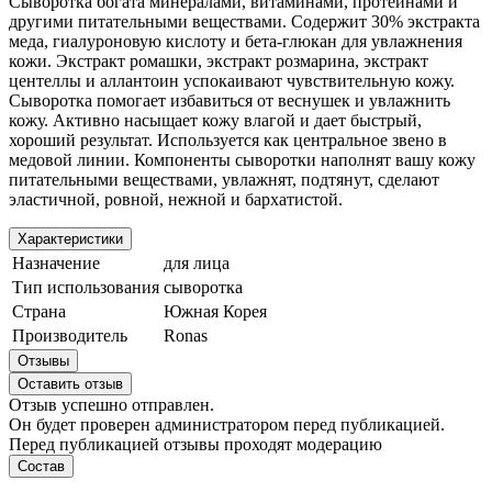
Сыворотка богата минералами, витаминами, протеинами и
другими питательными веществами. Содержит 30% экстракта
меда, гиалуроновую кислоту и бета-глюкан для увлажнения
кожи. Экстракт ромашки, экстракт розмарина, экстракт
центеллы и аллантоин успокаивают чувствительную кожу.
Сыворотка помогает избавиться от веснушек и увлажнить
кожу. А
ктивно насыщает кожу влагой и дает быстрый,
хороший результат. Используется как центральное звено в
медовой линии. Компоненты сыворотки наполнят вашу кожу
питательными веществами, увлажнят, подтянут, сделают
эластичной, ровной, нежной и бархатистой.
Характеристики
Назначение
для лица
Тип использования
сыворотка
Страна
Южная Корея
Производитель
Ronas
Отзывы
Оставить отзыв
Отзыв успешно отправлен.
Он будет проверен администратором перед публикацией.
Перед публикацией отзывы проходят модерацию
Состав