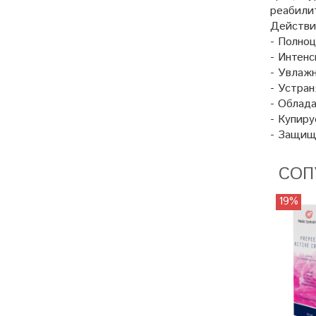
реабили
Действи
- Полно
- Интенс
- Увлаж
- Устран
- Облад
- Купиру
- Защищ
СОП
19%