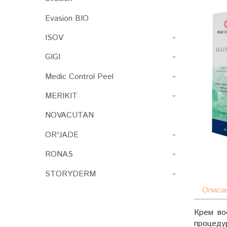
Evasion BIO
ISOV
GIGI
Medic Control Peel
MERIKIT
NOVACUTAN
OR'JADE
RONAS
STORYDERM
Описа
Крем во
процеду