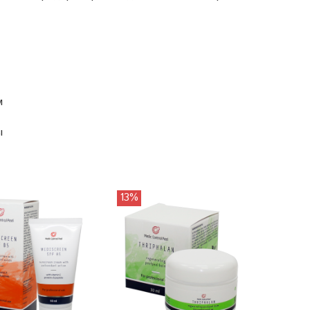
м
ы
13%