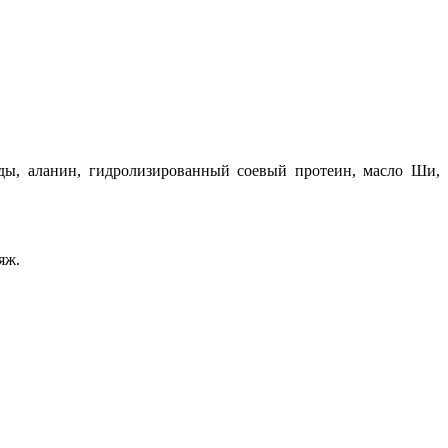
риды, аланин, гидролизированный соевый протеин, масло Ши,
яж.