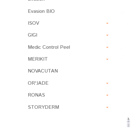
Evasion BIO
ISOV
GIGI
Medic Control Peel
MERIKIT
NOVACUTAN
OR'JADE
RONAS
STORYDERM