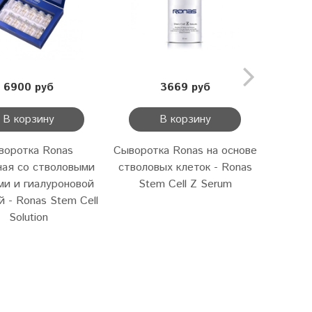
6900 руб
3669 руб
В корзину
В корзину
воротка Ronas
Сыворотка Ronas на основе
Сы
ная со стволовыми
стволовых клеток - Ronas
стимул
ми и гиалуроновой
Stem Cell Z Serum
стволо
й - Ronas Stem Cell
St
Solution