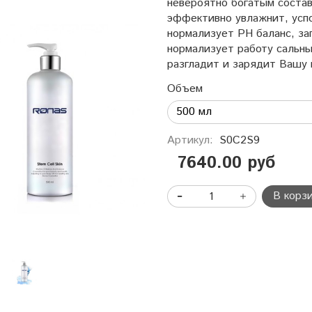
невероятно богатым соста
эффективно увлажнит, усп
нормализует PH баланс, за
нормализует работу сальны
разгладит и зарядит Вашу 
Объем
Артикул:
S0C2S9
7640.00 руб
В корз