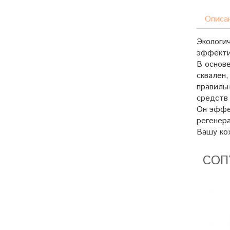
Описа
Экологич
эффекти
В основе
сквален
правиль
средств
Он эффе
регенера
Вашу ко
СОП