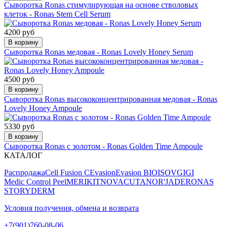
Сыворотка Ronas стимулирующая на основе стволовых
клеток - Ronas Stem Cell Serum
4200 руб
В корзину
Сыворотка Ronas медовая - Ronas Lovely Honey Serum
4500 руб
В корзину
Сыворотка Ronas высококонцентрированная медовая - Ronas
Lovely Honey Ampoule
5330 руб
В корзину
Сыворотка Ronas с золотом - Ronas Golden Time Ampoule
КАТАЛОГ
Распродажа
Cell Fusion C
Evasion
Evasion BIO
ISOV
GIGI
Medic Control Peel
MERIKIT
NOVACUTAN
OR'JADE
RONAS
STORYDERM
Условия получения, обмена и возврата
+7(901)760-08-06