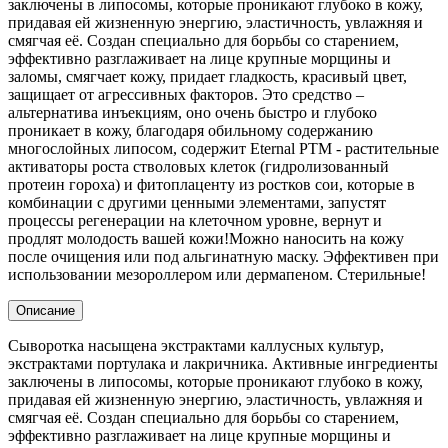
заключены в липосомы, которые проникают глубоко в кожу,
придавая ей жизненную энергию, эластичность, увлажняя и
смягчая её. Создан специально для борьбы со старением,
эффективно разглаживает на лице крупные морщины и
заломы, смягчает кожу, придает гладкость, красивый цвет,
защищает от агрессивных факторов. Это средство –
альтернатива инъекциям, оно очень быстро и глубоко
проникает в кожу, благодаря обильному содержанию
многослойных липосом, содержит Eternal PTM - растительные
активаторы роста стволовых клеток (гидролизованный
протеин гороха) и фитоплаценту из ростков сои, которые в
комбинации с другими ценными элементами, запустят
процессы регенерации на клеточном уровне, вернут и
продлят молодость вашей кожи!Можно наносить на кожу
после очищения или под альгинатную маску. Эффективен при
использовании мезороллером или дермапеном. Стерильные!
Описание
Сыворотка насыщена экстрактами каллусных культур,
экстрактами портулака и лакричника. Активные ингредиенты
заключены в липосомы, которые проникают глубоко в кожу,
придавая ей жизненную энергию, эластичность, увлажняя и
смягчая её.
Создан специально для борьбы со старением,
эффективно разглаживает на лице крупные морщины и