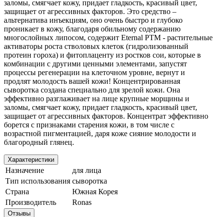
заломы, смягчает кожу, придает гладкость, красивый цвет,
защищает от агрессивных факторов. Это средство –
альтернатива инъекциям, оно очень быстро и глубоко
проникает в кожу, благодаря обильному содержанию
многослойных липосом, содержит Eternal PTM - растительные
активаторы роста стволовых клеток (гидролизованный
протеин гороха) и фитоплаценту из ростков сои, которые в
комбинации с другими ценными элементами, запустят
процессы регенерации на клеточном уровне, вернут и
продлят молодость вашей кожи!
Концентрированная
сыворотка создана специально для зрелой кожи. Она
эффективно разглаживает на лице крупные морщины и
заломы, смягчает кожу, придает гладкость, красивый цвет,
защищает от агрессивных факторов. Концентрат эффективно
борется с признаками старения кожи, в том числе с
возрастной пигментацией, даря коже сияние молодости и
благородный глянец.
Характеристики
Назначение
для лица
Тип использования
сыворотка
Страна
Южная Корея
Производитель
Ronas
Отзывы